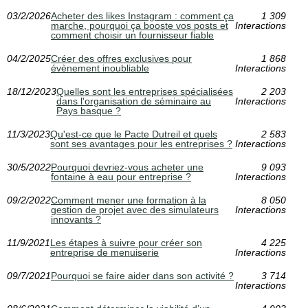
03/2/2026
Acheter des likes Instagram : comment ça
1 309
marche, pourquoi ça booste vos posts et
Interactions
comment choisir un fournisseur fiable
04/2/2025
Créer des offres exclusives pour
1 868
évènement inoubliable
Interactions
18/12/2023
Quelles sont les entreprises spécialisées
2 203
dans l'organisation de séminaire au
Interactions
Pays basque ?
11/3/2023
Qu'est-ce que le Pacte Dutreil et quels
2 583
sont ses avantages pour les entreprises ?
Interactions
30/5/2022
Pourquoi devriez-vous acheter une
9 093
fontaine à eau pour entreprise ?
Interactions
09/2/2022
Comment mener une formation à la
8 050
gestion de projet avec des simulateurs
Interactions
innovants ?
11/9/2021
Les étapes à suivre pour créer son
4 225
entreprise de menuiserie
Interactions
09/7/2021
Pourquoi se faire aider dans son activité ?
3 714
Interactions