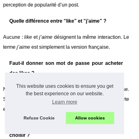
perception de popularité d’un post.
Quelle différence entre “like” et “j’aime” ?
Aucune :
like
et
j’aime
désignent la même interaction. Le
terme
j’aime
est simplement la version française.
Faut-il donner son mot de passe pour acheter
des likes ?
This website uses cookies to ensure you get
Non. Un service fiable ne demande pas de mot de passe.
the best experience on our website.
Si c’est le cas, considérez cela comme un signal d’alerte
Learn more
et évitez ce prestataire.
Refuse Cookie
Allow cookies
Likes ponctuels ou likes automatiques : que
choisir ?